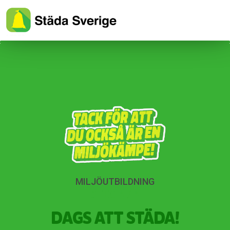
MILJÖUTBILDNING
STEG 4 / 4
DAGS ATT STÄDA!